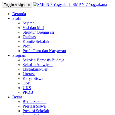
SMP N 7 Yogyakarta
Toggle navigation
Beranda
Profil
Sejarah
Visi dan Misi
Struktur Organisasi
Fasilitas
Komite Sekolah
Profil
Profil Guru dan Karyawan
Program
Sekolah Berbasis Budaya
Sekolah Adiwiyata
Ekstrakurikuler
Literasi
Karya Siswa
OSIS
UKS
PPDB
Berita
Berita Sekolah
Prestasi Siswa
Prestasi Sekolah